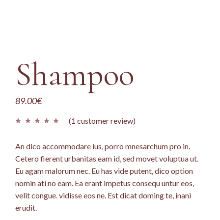
Shampoo
89.00
€
(
1
customer review)
An dico accommodare ius, porro mnesarchum pro in.
Cetero fierent urbanitas eam id, sed movet voluptua ut.
Eu agam malorum nec. Eu has vide putent, dico option
nomin ati no eam. Ea erant impetus consequ untur eos,
velit congue. vidisse eos ne. Est dicat doming te, inani
erudit.