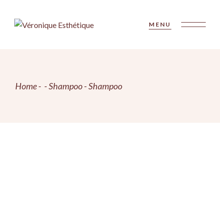
Skip
to
the
MENU
content
Home
Shampoo
Shampoo