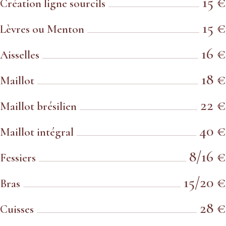
15 €
Création ligne sourcils
15 €
Lèvres ou Menton
16 €
Aisselles
18 €
Maillot
22 €
Maillot brésilien
40 €
Maillot intégral
8/16 €
Fessiers
15/20 €
Bras
28 €
Cuisses