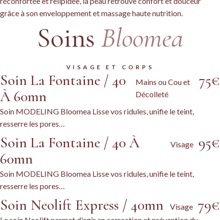
réconfortée et relipidée, la peau retrouve confort et douceur
grâce à son enveloppement et massage haute nutrition.
Soins
Bloomea
VISAGE ET CORPS
Soin La Fontaine / 40
75€
Mains ou Cou et
À 60mn
Décolleté
Soin MODELING Bloomea Lisse vos ridules, unifie le teint,
resserre les pores…
Soin La Fontaine / 40 À
95€
Visage
60mn
Soin MODELING Bloomea Lisse vos ridules, unifie le teint,
resserre les pores…
Soin Neolift Express / 40mn
79€
Visage
Le soin Neolift permet d'agir en correction et prévention du