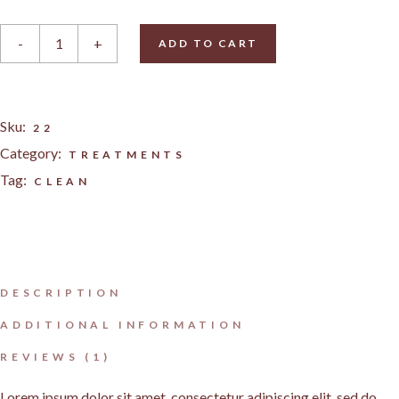
Powder Ellar quantity
-
+
ADD TO CART
Sku:
22
Category:
TREATMENTS
Tag:
CLEAN
DESCRIPTION
ADDITIONAL INFORMATION
REVIEWS (1)
Lorem ipsum dolor sit amet, consectetur adipiscing elit, sed do