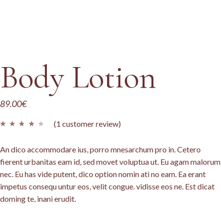
Body Lotion
89.00
€
(
1
customer review)
An dico accommodare ius, porro mnesarchum pro in. Cetero
fierent urbanitas eam id, sed movet voluptua ut. Eu agam malorum
nec. Eu has vide putent, dico option nomin ati no eam. Ea erant
impetus consequ untur eos, velit congue. vidisse eos ne. Est dicat
doming te, inani erudit.