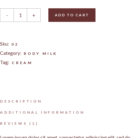
Body Lotion quantity
-
+
ADD TO CART
Sku:
02
Category:
BODY MILK
Tag:
CREAM
DESCRIPTION
ADDITIONAL INFORMATION
REVIEWS (1)
Lorem ipsum dolor sit amet, consectetur adipiscing elit, sed do